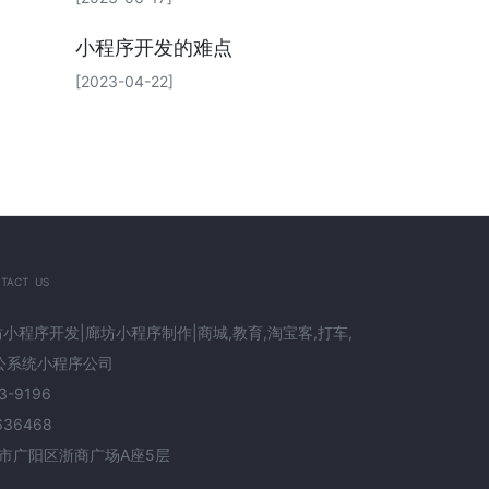
小程序开发的难点
[2023-04-22]
TACT US
小程序开发|廊坊小程序制作|商城,教育,淘宝客,打车,
办公系统小程序公司
-9196
6468
市广阳区浙商广场A座5层